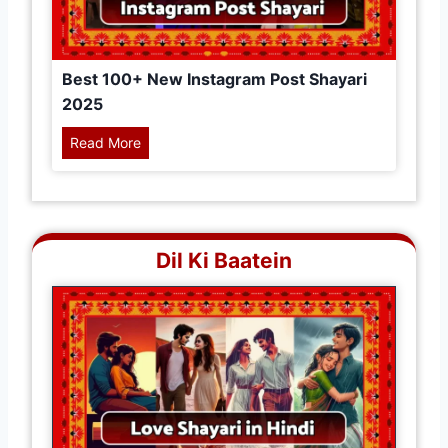
n
s
H
t
i
G
n
Best 100+ New Instagram Post Shayari
a
d
2025
n
i
g
B
Read More
–
s
e
F
t
s
r
e
t
i
r
1
e
S
Dil Ki Baatein
0
n
h
0
d
a
+
s
y
N
h
a
e
i
r
w
p
i
I
S
i
n
h
n