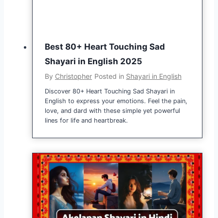
शा
य
री
2
Best 80+ Heart Touching Sad
0
Shayari in English 2025
2
By
Christopher
Posted in
Shayari in English
5
Discover 80+ Heart Touching Sad Shayari in
English to express your emotions. Feel the pain,
love, and dard with these simple yet powerful
lines for life and heartbreak.