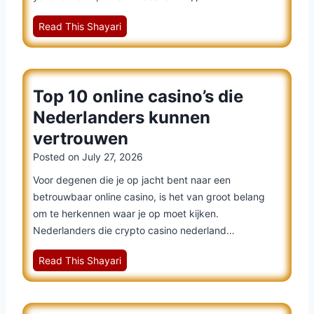
в
n
Е
Read This Shayari
у
t
л
т
c
е
е
i
к
х
j
Top 10 online casino’s die
т
н
f
р
Nederlanders kunnen
о
e
о
л
r
vertrouwen
м
о
d
Posted on
July 27, 2026
о
г
н
Voor degenen die je op jacht bent naar een
і
т
betrouwbaar online casino, is het van groot belang
й
а
om te herkennen waar je op moet kijken.
н
ж
Nederlanders die crypto casino nederland…
а
н
н
T
Read This Shayari
і
а
o
р
в
p
о
ч
1
б