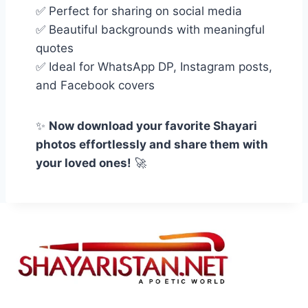
✅ Perfect for sharing on social media
✅ Beautiful backgrounds with meaningful
quotes
✅ Ideal for WhatsApp DP, Instagram posts,
and Facebook covers
✨
Now download your favorite Shayari
photos effortlessly and share them with
your loved ones!
🚀