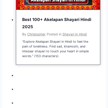
Best 100+ Akelapan Shayari Hindi
2025
By
Christopher
Posted in
Shayari in Hindi
“Explore Akelapan Shayari in Hindi to feel the
pain of loneliness. Find sad, khamoshi, and
intezaar shayari to touch your heart in simple
words.” (153 characters)