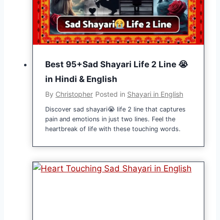
y
a
a
r
r
B
i
h
i
a
n
Best 95+Sad Shayari Life 2 Line 😭
r
H
i
in Hindi & English
i
S
By
Christopher
Posted in
Shayari in English
n
h
d
Discover sad shayari😭 life 2 line that captures
a
i
pain and emotions in just two lines. Feel the
y
heartbreak of life with these touching words.
2
a
0
r
2
i
5
–
प्या
र
भ
री