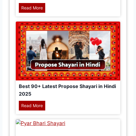
0
B
Read More
2
e
5
s
t
9
0
+
2
L
i
n
Best 90+ Latest Propose Shayari in Hindi
e
2025
L
o
B
Read More
v
e
e
s
S
t
h
9