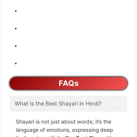
FAQs
What is the Best Shayari in Hindi?
Shayari is not just about words; it’s the
language of emotions, expressing deep