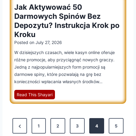
а
Jak Aktywować 50
0
о
л
o
т
Darmowych Spinów Bez
ь
n
и
н
Depozytu? Instrukcja Krok po
l
:
и
Kroku
i
б
й
n
Posted on
July 27, 2026
е
п
e
з
W dzisiejszych czasach, wiele kasyn online oferuje
р
c
п
różne promocje, aby przyciągnąć nowych graczy.
о
a
е
Jedną z najpopularniejszych form promocji są
ц
s
к
darmowe spiny, które pozwalają na grę bez
е
i
а
konieczności wpłacania własnych środków…
с
n
п
o
о
J
Read This Shayari
’
н
a
s
а
k
d
д
A
P
i
у
k
P
1
2
3
4
5
e
с
t
o
r