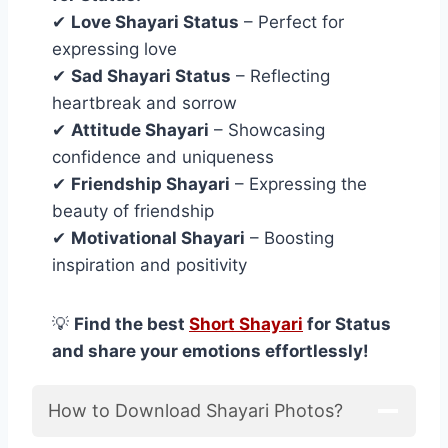
✔
Love Shayari Status
– Perfect for
expressing love
✔
Sad Shayari Status
– Reflecting
heartbreak and sorrow
✔
Attitude Shayari
– Showcasing
confidence and uniqueness
✔
Friendship Shayari
– Expressing the
beauty of friendship
✔
Motivational Shayari
– Boosting
inspiration and positivity
💡
Find the best
Short Shayari
for Status
and share your emotions effortlessly!
How to Download Shayari Photos?