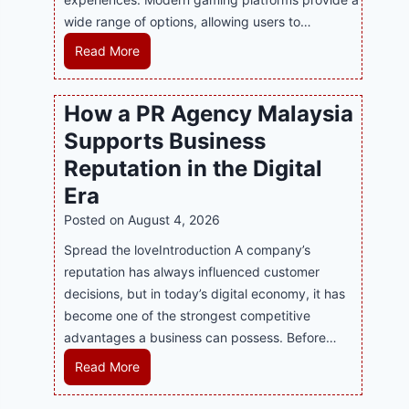
wide range of options, allowing users to…
M
Read More
a
s
How a PR Agency Malaysia
t
Supports Business
e
r
Reputation in the Digital
i
Era
n
Posted on
August 4, 2026
g
M
Spread the loveIntroduction A company’s
o
reputation has always influenced customer
d
decisions, but in today’s digital economy, it has
e
become one of the strongest competitive
r
advantages a business can possess. Before…
n
H
Read More
O
o
n