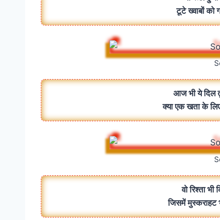
टूटे ख्वाबों को
S
आज भी ये दिल त
क्या एक खता के लि
S
वो रिश्ता भी
जिसमें मुस्कराहट