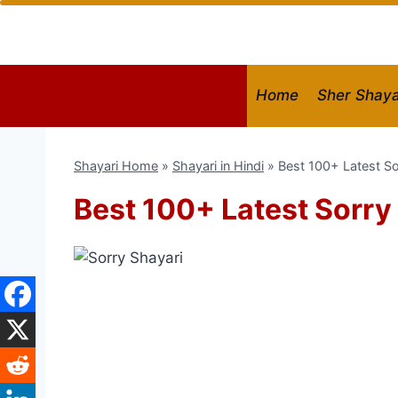
Skip
to
content
Home
Sher Shaya
Shayari Home
»
Shayari in Hindi
»
Best 100+ Latest So
Best 100+ Latest Sorry