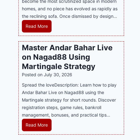
become the most scrutinized space in modern
n
u
P
homes, and no piece has evolved as rapidly as
d
p
l
the reclining sofa. Once dismissed by design…
s
p
a
E
o
R
Read More
y
v
r
e
a
e
t
c
n
Master Andar Bahar Live
r
s
l
d
y
on Nagad88 Using
B
i
B
J
u
n
Martingale Strategy
e
i
s
i
Posted on
July 30, 2026
t
l
i
n
t
i
Spread the loveDescription: Learn how to play
n
g
e
C
Andar Bahar Live on Nagad88 using the
e
S
r
a
Martingale strategy for short rounds. Discover
s
o
S
s
registration steps, game rules, bankroll
s
f
t
i
management, bonuses, and practical tips…
R
a
r
n
e
T
M
Read More
a
o
p
r
a
t
P
u
e
s