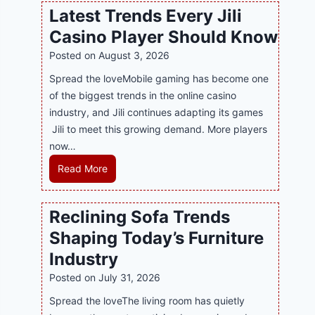
w
l
Latest Trends Every Jili
a
i
Casino Player Should Know
P
n
R
Posted on
August 3, 2026
e
A
G
Spread the loveMobile gaming has become one
g
a
of the biggest trends in the online casino
e
m
industry, and Jili continues adapting its games
n
i
Jili to meet this growing demand. More players
c
n
now…
y
g
L
Read More
M
w
a
a
i
t
l
Reclining Sofa Trends
t
e
a
h
Shaping Today’s Furniture
s
y
S
t
s
Industry
m
T
i
Posted on
July 31, 2026
a
r
a
r
Spread the loveThe living room has quietly
e
S
t