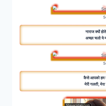
S
नाराज क्यों होत
अच्छा चलो ये म
S
कैसे आपको हम म
मेरी गलती, मेर