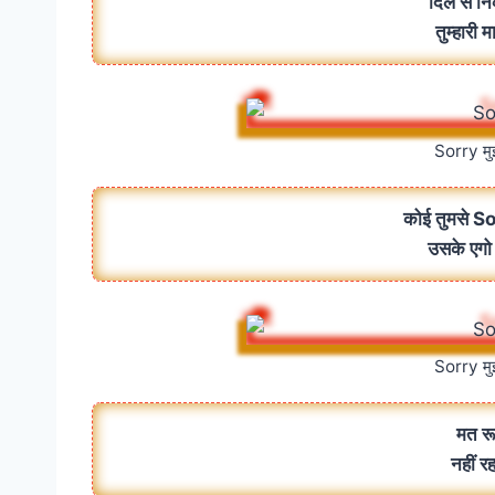
दिल से नि
तुम्हारी म
Sorry मु
कोई तुमसे S
उसके एगो 
Sorry मु
मत रू
नहीं रह